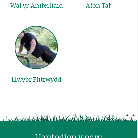
Wal yr Anifeiliaid
Afon Taf
Llwybr Ffitrwydd
Hanfodion y parc