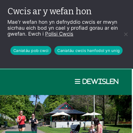
Cwcis ar y wefan hon
Mae'r wefan hon yn defnyddio cwcis er mwyn
sicrhau eich bod yn cael y profiad gorau ar ein
gwefan. Ewch i
Polisi Cwcis
Caniatáu pob cwci
Caniatáu cwcis hanfodol yn unig
Dewislen