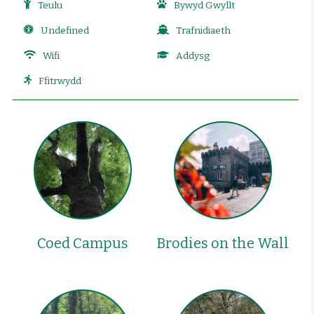
Teulu
Bywyd Gwyllt
Undefined
Trafnidiaeth
Wifi
Addysg
Ffitrwydd
Coed Campus
Brodies on the Wall