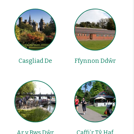
Casgliad De
Ffynnon Ddŵr
Ar y Bws Dŵr
Caffi’r Tŷ Haf