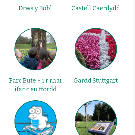
Drws y Bobl
Castell Caerdydd
Parc Bute – i’r rhai
Gardd Stuttgart
ifanc eu ffordd