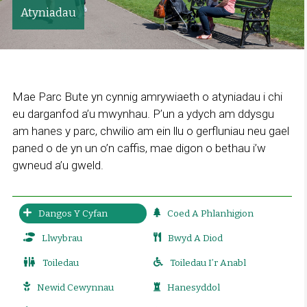
Atyniadau
Mae Parc Bute yn cynnig amrywiaeth o atyniadau i chi
eu darganfod a’u mwynhau. P’un a ydych am ddysgu
am hanes y parc, chwilio am ein llu o gerfluniau neu gael
paned o de yn un o’n caffis, mae digon o bethau i’w
gwneud a’u gweld.
Dangos Y Cyfan
Coed A Phlanhigion
Llwybrau
Bwyd A Diod
Toiledau
Toiledau I’r Anabl
Newid Cewynnau
Hanesyddol