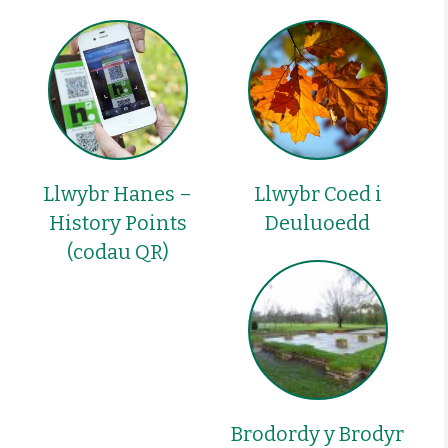
Llwybr Hanes –
Llwybr Coed i
History Points
Deuluoedd
(codau QR)
Brodordy y Brodyr