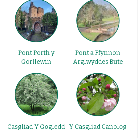
Pont Porth y
Pont a Ffynnon
Gorllewin
Arglwyddes Bute
Casgliad Y Gogledd
Y Casgliad Canolog